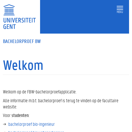
O
v
MENU
e
r
s
l
a
BACHELORPROEF BW
a
n
e
Welkom
n
n
a
a
r
Welkom op de FBW-bachelorproefapplicatie.
d
Alle informatie m.b.t. bachelorproef is terug te vinden op de facultaire
e
website:
i
n
Voor
studenten
:
h
bachelorproef bio-ingenieur
o