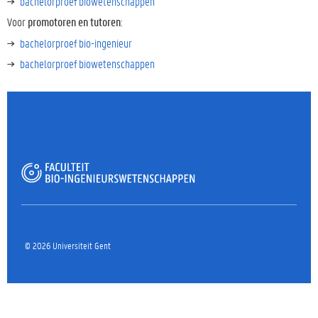
bachelorproef biowetenschappen
u
d
Voor
promotoren en tutoren
:
g
bachelorproef bio-ingenieur
a
a
bachelorproef biowetenschappen
n
© 2026 Universiteit Gent